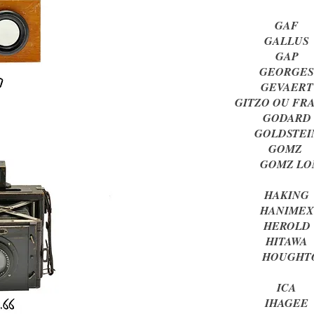
GA
GALL
GA
GEOR
GEVA
GITZO OU 
GODA
GOLDST
GOM
GOMZ L
HAKI
HANI
HERO
HITA
HOUGH
IC
IHAG