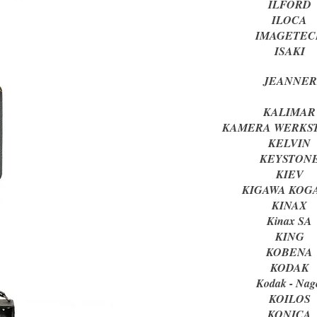
ILFO
ILO
IMAGET
ISA
JEANNE
KALI
KAMERA WER
KELV
KEYST
KIE
KIGAWA K
KIN
Kinax
KIN
KOBE
KOD
Kodak - 
KOIL
KONI