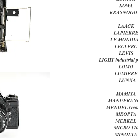
KOW
KRASNOG
LAA
LAPIE
LE MON
LECL
LEV
LIGHT industria
LOM
LUMI
LUN
MAMI
MANUFR
MENDEL G
MEOP
MERK
MICRO 
MINO